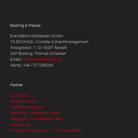
Booking & Presse
Eventfabrik Mittelbaden GmbH
TS BOOKING / Künstler & Eventmanagement
Woogseestr. 7 / D-76437 Rastatt
ASP Booking: Thomas Schenkel
E-Mail:
thomas@tsbooking.de
Handy: +49 172 7285059
Partner
TOP GUN
fourplex GmbH
Festbewirtung Groll
Herzberg – Getränke & Mehr
Megapark – wir machen Party!
Hangowear
Partystadl Goldstrand – Zum Roten Pferd