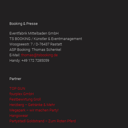
Booking & Presse
Eventfabrik Mittelbaden GmbH
TS BOOKING / Künstler & Eventmanagement
Woogseestr. 7 / D-76437 Rastatt
ASP Booking: Thomas Schenkel
E-Mail:
thomas@tsbooking.de
Handy: +49 172 7285059
Partner
TOP GUN
fourplex GmbH
Festbewirtung Groll
Herzberg – Getränke & Mehr
Megapark – wir machen Party!
Hangowear
Partystadl Goldstrand – Zum Roten Pferd