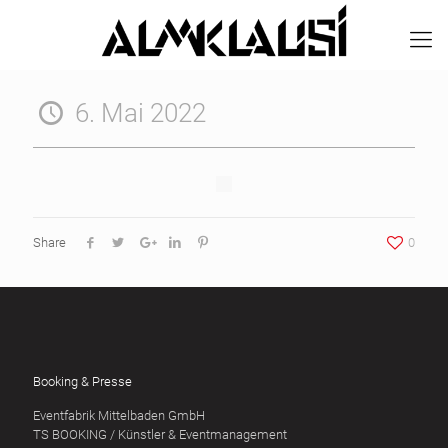
6. Mai 2022
Share
0
Booking & Presse
Eventfabrik Mittelbaden GmbH
TS BOOKING / Künstler & Eventmanagement